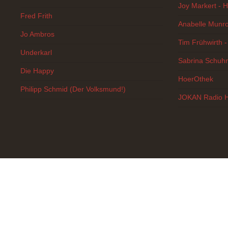
Joy Markert - H
Fred Frith
Anabelle Munro
Jo Ambros
Tim Frühwirth -
Underkarl
Sabrina Schuhm
Die Happy
HoerOthek
Philipp Schmid (Der Volksmund!)
JOKAN Radio Hö